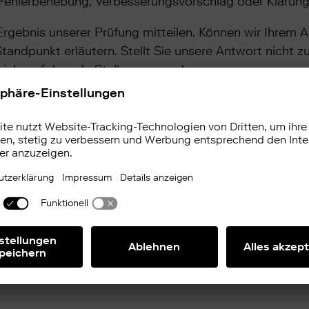
. Fehlerbehebung, Verbesserungsvorschlag oder Klärung
rgebnis unserer Prüfung mitteilen. Können wir Ihrem An
ndpunkt erläutern. Stellt Sie unsere Antwort nicht zu
ich an folgende Stellen zu wenden:
gsaufsicht