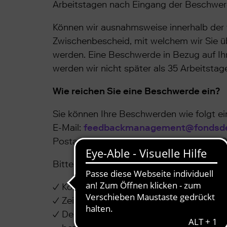
Arbeitstagen nach Eingang der Beschwer
Können wir ausnahmsweise innerhalb der 
Zwischenbescheid, mit welchem wir Sie ü
werden. Eine Beschwerde in Bezug auf Ih
werden wir nicht später als 35 Arbeitst
Wie reichen Sie eine Beschwerde ein?
Sie können Ihre Beschwerden wie folgt ei
E-Mail:
feedbackmanagement@fondsde
Postadresse: Windmühlenweg 12a, 95030
Bitte teilen Sie uns folgende Angaben mit
Kontaktdaten (Name, Adresse, ggfs. Te
Zeitpunkt des Auftretens Ihrer Unzufri
Depotnummer, Produkt u. o. Servicelei