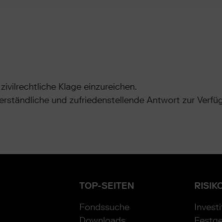
zivilrechtliche Klage einzureichen.
verständliche und zufriedenstellende Antwort zur Verfüg
TOP-SEITEN
RISIK
Fondssuche
Invest
Downloads
Festge