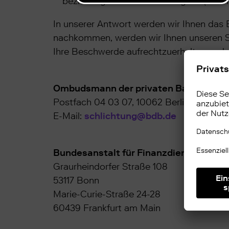
beziehungsweise Ihres Anliegens (z. B
In unserer Antwort werden wir Ihnen das E
nachkommen, werden wir Ihnen unseren Sta
Ihre Beschwerde aufrechtzuerhalten und s
Ombudsmann der privaten Banken
Postfach 04 03 07, 10062 Berlin
E-Mail:
schlichtung@bdb.de
Bundesanstalt für Finanzdienstleistun
Graurheindorfer Straße 108
53117 Bonn
Marie-Curie-Straße 24-28
60439 Frankfurt am Main