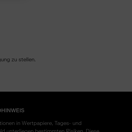
ung zu stellen.
OHINWEIS
itionen in Wertpapiere, Tages- und
ld unterliegen bestimmten Risiken. Diese