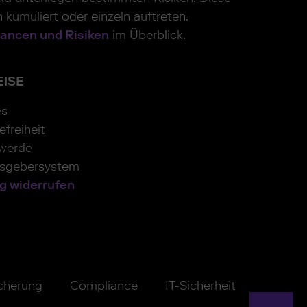
 kumuliert oder einzeln auftreten.
ancen und Risiken
im Überblick.
EISE
es
efreiheit
werde
isgebersystem
g widerrufen
icherung
Compliance
IT-Sicherheit