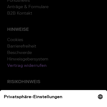
Fondsnews
Anträge & Formulare
B2B Kontakt
HINWEISE
Cookies
Barrierefreiheit
Beschwerde
Hinweisgebersystem
Vertrag widerrufen
RISIKOHINWEIS
Investitionen in Wertpapiere, Tages- und
Festgeld unterliegen bestimmten Risiken.
Diese können kumuliert oder einzeln auftreten.