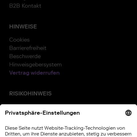
B2B Kontakt
HINWEISE
Cookies
Barrierefreiheit
Beschwerde
Hinweisgebersystem
Vertrag widerrufen
RISIKOHINWEIS
Investitionen in Wertpapiere, Tages- und
Festgeld unterliegen bestimmten Risiken.
Diese können kumuliert oder einzeln auftreten.
Die
Chancen und Risiken
im Überblick.