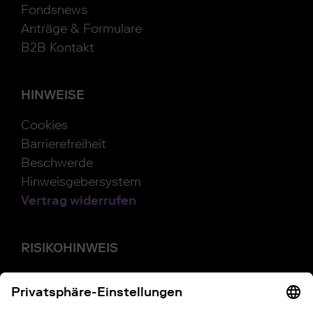
Fondsnews
Anträge & Formulare
B2B Kontakt
HINWEISE
Cookies
Barrierefreiheit
Beschwerde
Hinweisgebersystem
Vertrag widerrufen
RISIKOHINWEIS
Investitionen in Wertpapiere, Tages- und
Festgeld unterliegen bestimmten Risiken.